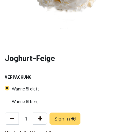
Joghurt-Feige
VERPACKUNG
Wanne 5l glatt
Wanne 8l berg
Sign In