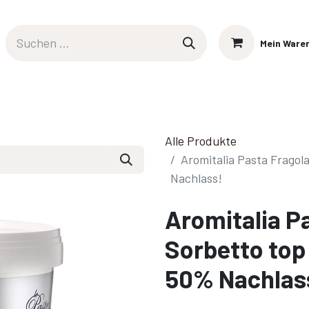
Mein Ware
s
Login
UNSER EIS IN DER REGION
Alle Produkte
Aromitalia Pasta Fragol
Nachlass!
Aromitalia P
Sorbetto top
50% Nachlas