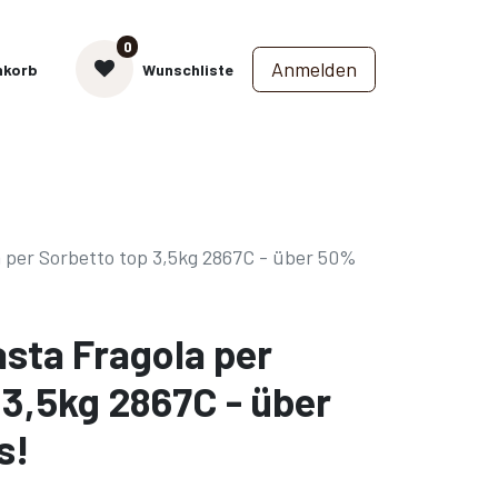
0
Anmelden
nkorb
Wunschliste
a per Sorbetto top 3,5kg 2867C - über 50%
asta Fragola per
 3,5kg 2867C - über
s!